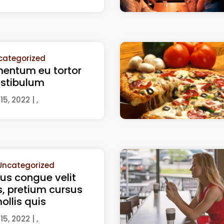
categorized
mentum eu tortor
estibulum
15, 2022
| ,
Uncategorized
us congue velit
, pretium cursus
ollis quis
15, 2022
| ,