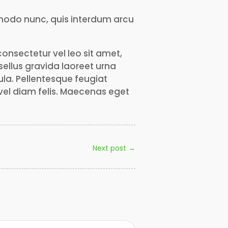
ommodo nunc, quis interdum arcu
 consectetur vel leo sit amet,
sellus gravida laoreet urna
la. Pellentesque feugiat
 vel diam felis. Maecenas eget
Next post
→