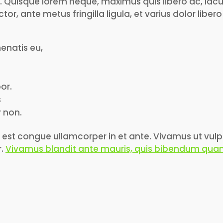
unt. Quisque lorem neque, maximus quis libero ac, iacu
r, ante metus fringilla ligula, et varius dolor libero 
nenatis eu,
or.
s
 non.
c est congue ullamcorper in et ante. Vivamus ut vul
r.
Vivamus blandit ante mauris, quis bibendum qu