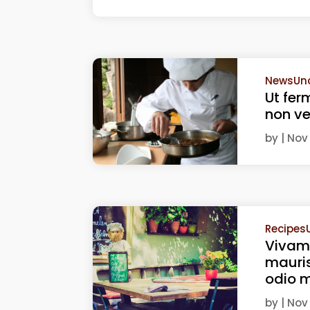
News
Un
Ut fer
non v
by
|
Nov 
Recipes
Vivam
mauris
odio m
by
|
Nov 