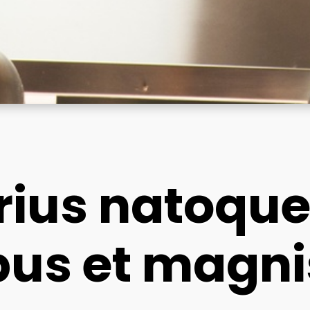
rius natoqu
bus et magni