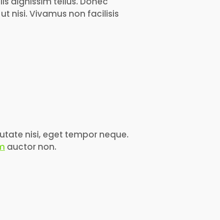
lis dignissim tellus. Donec
ut nisi. Vivamus non facilisis
putate nisi, eget tempor neque.
am
auctor non.